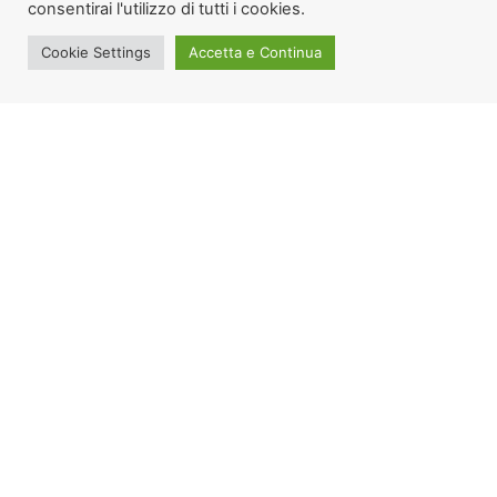
consentirai l'utilizzo di tutti i cookies.
Cookie Settings
Accetta e Continua
Tutti gli Articoli
PAGINE
Home
Chi Sono
Articoli
Site Maps
Privacy & Cookie