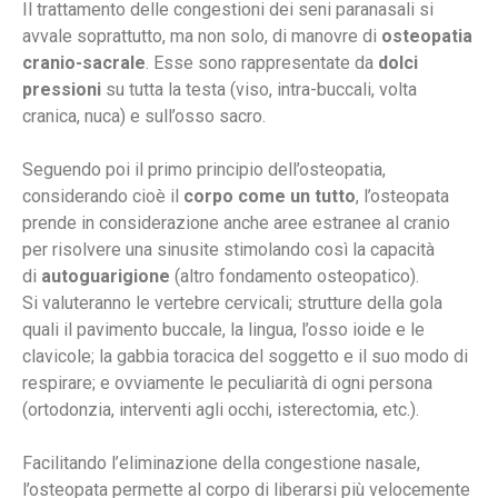
Il trattamento delle congestioni dei seni paranasali si
avvale soprattutto, ma non solo, di manovre di
osteopatia
cranio-sacrale
. Esse sono rappresentate da
dolci
pressioni
su tutta la testa (viso, intra-buccali, volta
cranica, nuca) e sull’osso sacro.
Seguendo poi il primo principio dell’osteopatia,
considerando cioè il
corpo come un tutto
, l’osteopata
prende in considerazione anche aree estranee al cranio
per risolvere una sinusite stimolando così la capacità
di
autoguarigione
(altro fondamento osteopatico).
Si valuteranno le vertebre cervicali; strutture della gola
quali il pavimento buccale, la lingua, l’osso ioide e le
clavicole; la gabbia toracica del soggetto e il suo modo di
respirare; e ovviamente le peculiarità di ogni persona
(ortodonzia, interventi agli occhi, isterectomia, etc.).
Facilitando l’eliminazione della congestione nasale,
l’osteopata permette al corpo di liberarsi più velocemente